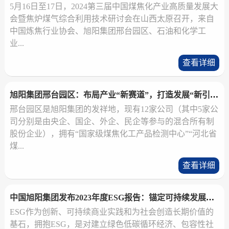
5月16日至17日，2024第三届中国煤焦化产业高质量发展大
会暨焦炉煤气综合利用技术研讨会在山西太原召开，来自
中国炼焦行业协会、旭阳集团邢台园区、石油和化学工
业...
查看详细
旭阳集团邢台园区：布局产业“新赛道”，打造发展“新引擎”
邢台园区是旭阳集团的发祥地，现有12家公司（其中5家公
司分别是由央企、国企、外企、民企等参与的混合所有制
股份企业），拥有“国家级煤焦化工产品检测中心”“河北省
煤...
查看详细
中国旭阳集团发布2023年度ESG报告：锚定可持续发展，向善共赢
ESG作为创新、可持续商业实践和为社会创造长期价值的
基石，拥抱ESG，是对建立绿色低碳循环经济、包容性社