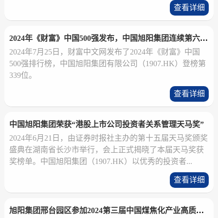
查看详细
2024年《财富》中国500强发布，中国旭阳集团连续第六次登榜
2024年7月25日，财富中文网发布了2024年《财富》中国
500强排行榜，中国旭阳集团有限公司（1907.HK）登榜第
339位。
查看详细
中国旭阳集团荣获“港股上市公司投资者关系管理天马奖”
2024年6月21日，由证券时报社主办的第十五届天马奖颁奖
盛典在湖南省长沙市举行，会上正式揭晓了本届天马奖获
奖榜单。中国旭阳集团（1907.HK）以优秀的投资者...
查看详细
旭阳集团邢台园区参加2024第三届中国煤焦化产业高质量发展大会暨焦炉煤气综合利用技术研讨会