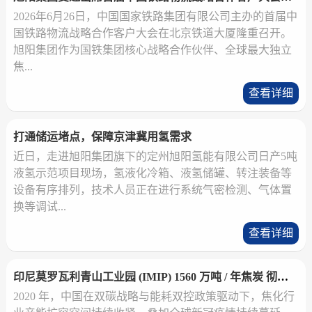
2026年6月26日，中国国家铁路集团有限公司主办的首届中
国铁路物流战略合作客户大会在北京铁道大厦隆重召开。
旭阳集团作为国铁集团核心战略合作伙伴、全球最大独立
焦...
查看详细
打通储运堵点，保障京津冀用氢需求
近日，走进旭阳集团旗下的定州旭阳氢能有限公司日产5吨
液氢示范项目现场，氢液化冷箱、液氢储罐、转注装备等
设备有序排列，技术人员正在进行系统气密检测、气体置
换等调试...
查看详细
印尼莫罗瓦利青山工业园 (IMIP) 1560 万吨 / 年焦炭 彻底改变全球焦炭工业格局
2020 年，中国在双碳战略与能耗双控政策驱动下，焦化行