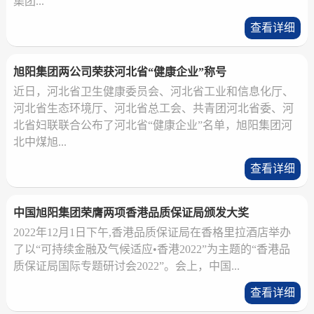
集团...
查看详细
旭阳集团两公司荣获河北省“健康企业”称号
近日，河北省卫生健康委员会、河北省工业和信息化厅、
河北省生态环境厅、河北省总工会、共青团河北省委、河
北省妇联联合公布了河北省“健康企业”名单，旭阳集团河
北中煤旭...
查看详细
中国旭阳集团荣膺两项香港品质保证局颁发大奖
2022年12月1日下午,香港品质保证局在香格里拉酒店举办
了以“可持续金融及气候适应•香港2022”为主题的“香港品
质保证局国际专题研讨会2022”。会上，中国...
查看详细