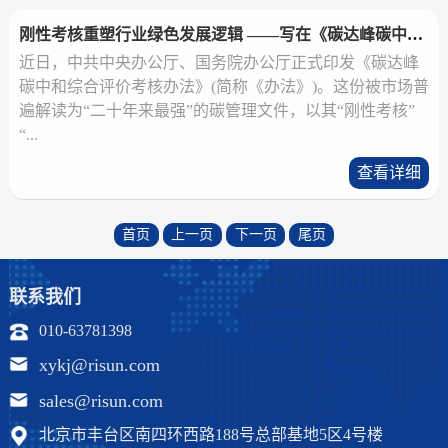
刚性考核重塑行业绿色发展逻辑 ——写在《碳达峰碳中和综合评价考核办法》出台之际
近日，中共中央办公厅、国务院办公厅正式印发《碳达峰
碳中和综合评价考核办法》(简称《办法》)。这份被市场普
遍解读为“二十年来最强”的碳管理文件，以其“刚性考核”
“...
查看详细
首页
上一页
下一页
尾页
联系我们
010-63781398
xykj@risun.com
sales@risun.com
北京市丰台区南四环西路188号总部基地5区4号楼