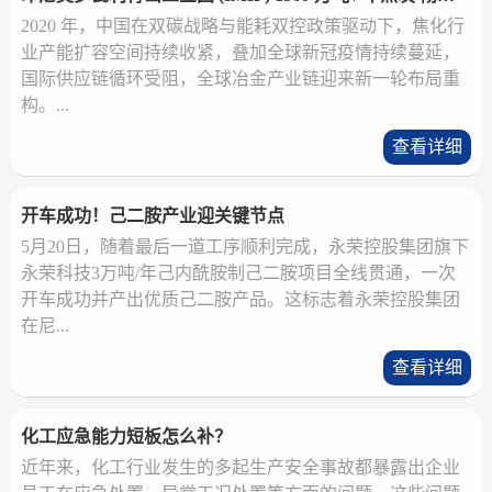
2020 年，中国在双碳战略与能耗双控政策驱动下，焦化行
业产能扩容空间持续收紧，叠加全球新冠疫情持续蔓延，
国际供应链循环受阻，全球冶金产业链迎来新一轮布局重
构。...
查看详细
开车成功！己二胺产业迎关键节点
5月20日，随着最后一道工序顺利完成，永荣控股集团旗下
永荣科技3万吨/年己内酰胺制己二胺项目全线贯通，一次
开车成功并产出优质己二胺产品。这标志着永荣控股集团
在尼...
查看详细
化工应急能力短板怎么补？
近年来，化工行业发生的多起生产安全事故都暴露出企业